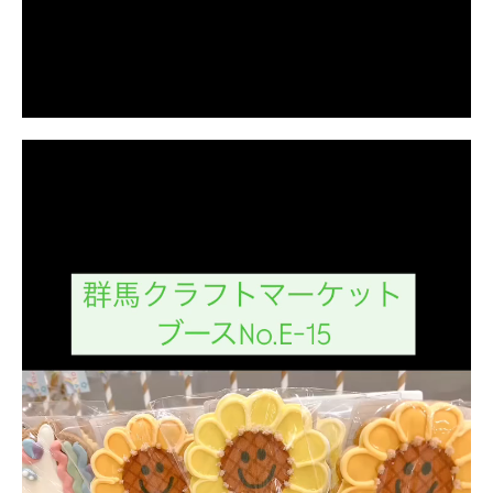
動
画
プ
レ
ー
ヤ
ー