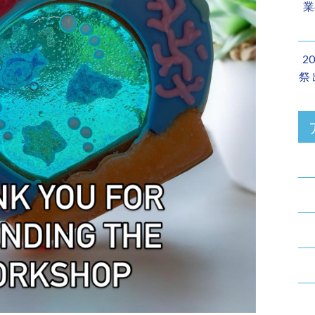
業
2
祭