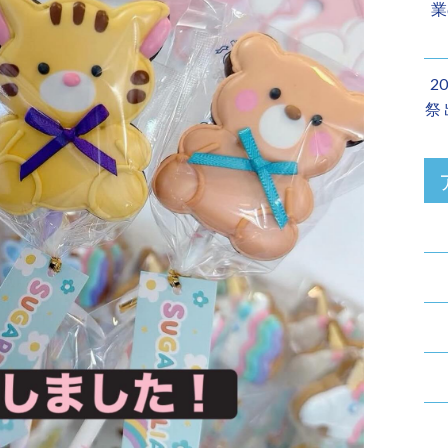
業
2
祭