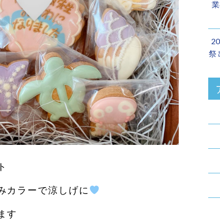
業
2
祭
ト
みカラーで涼しげに
ます