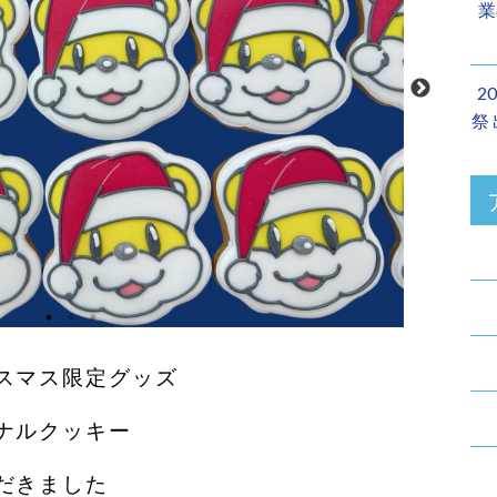
業
2
祭
スマス限定グッズ
ナルクッキー
だきました