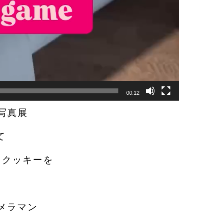
00:12
写真展
て
ントクッキーを
メラマン